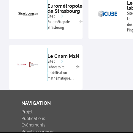
Le
Eurométropole
la
de Strasbourg
IC
Site
Site :
Le 
Eurométropole de
des
Strasbourg
l'i
l'i
et d
Le Cnam M2N
Site :
Laboratoire de
modélisation
mathématique et
numérique
NAVIGATION
Projet
Publications
Événements
Projets connexes