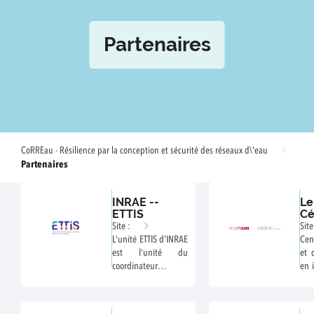
Partenaires
CoRREau - Résilience par la conception et sécurité des réseaux d\'eau
Partenaires
INRAE --
Le
ETTIS
Cé
Site :
Site
L'unité ETTIS d'INRAE
Cen
est l'unité du
et 
coordinateur
en 
CoRREau,
et
responsable du
com
projet de recherche.